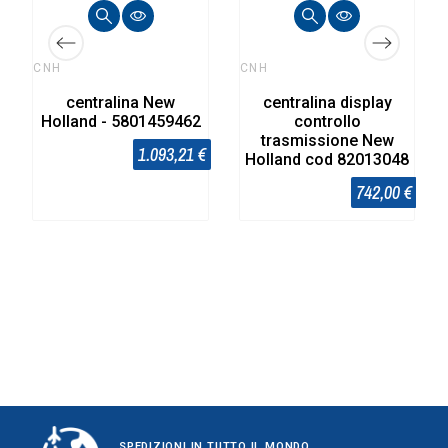
CNH
CNH
centralina New
centralina display
Holland - 5801459462
controllo
trasmissione New
1.093,21 €
Holland cod 82013048
742,00 €
SPEDIZIONI IN TUTTO IL MONDO