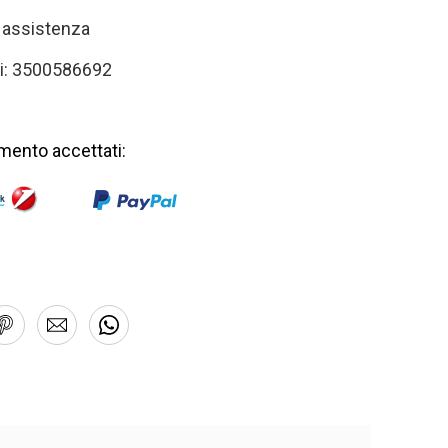
i assistenza
i: 3500586692
mento accettati: