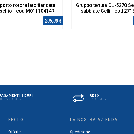
porto rotore lato fiancata
Gruppo tenuta CL-5270 Se
schio - cod M01110414R
sabbiate Celli - cod 271
205,00 €
PAGAMENTI SICURI
RESO
100% SICURO
14 GIORNI
PRODOTTI
LA NOSTRA AZIENDA
Offerte
Spedizione