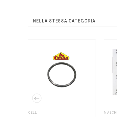
NELLA STESSA CATEGORIA
Hobby 05
 53216000
13,00 €
CELLI
MASCH