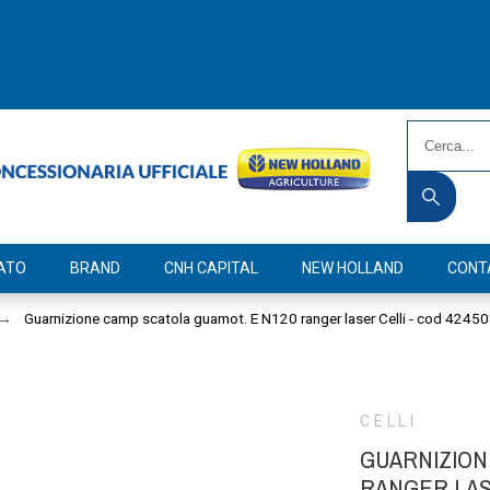
ATO
BRAND
CNH CAPITAL
NEW HOLLAND
CONT
Guarnizione camp scatola guamot. E N120 ranger laser Celli - cod 4245
CELLI
GUARNIZION
RANGER LASE