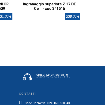
di OR
Ingranaggio superiore Z 17 DE
509
Celli - cod 341516
31,00 €
236,00 €
CHIEDI AD UN ESPERTO
ASSISTENZA GARANTITA
CONTATTI
Sede Operativa: +39 0828 600040