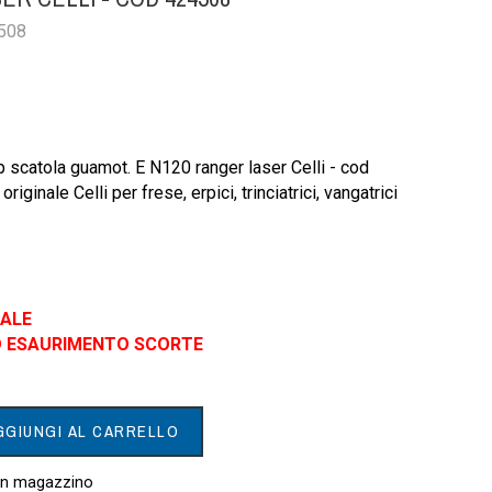
4508
 scatola guamot. E N120 ranger laser Celli - cod
iginale Celli per frese, erpici, trinciatrici, vangatrici
IALE
AD ESAURIMENTO SCORTE
GGIUNGI AL CARRELLO
 in magazzino