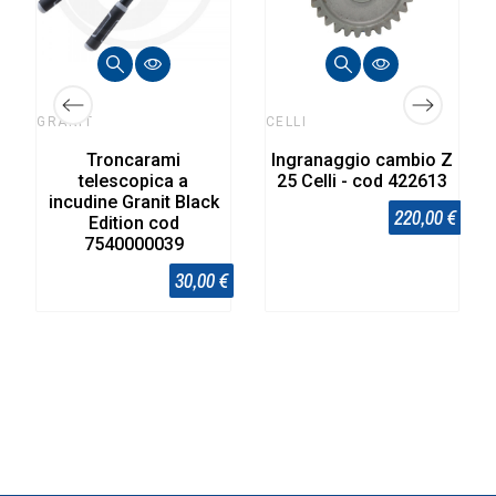
GRANIT
CELLI
Troncarami
Ingranaggio cambio Z
telescopica a
25 Celli - cod 422613
incudine Granit Black
220,00 €
Edition cod
7540000039
30,00 €