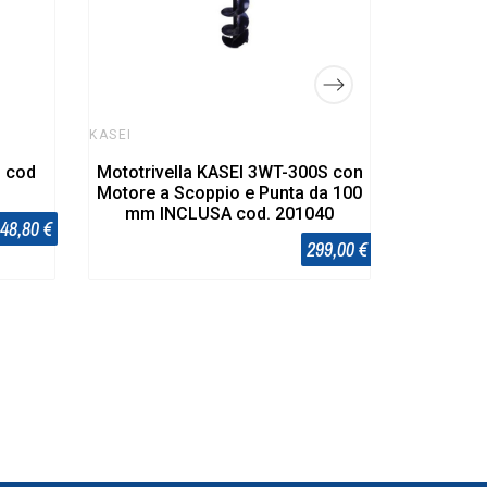
KASEI
- cod
Mototrivella KASEI 3WT-300S con
Motore a Scoppio e Punta da 100
mm INCLUSA cod. 201040
48,80 €
299,00 €