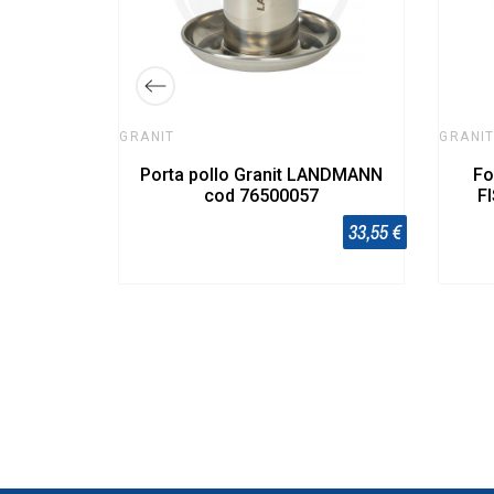
GRANIT
GRANI
Porta pollo Granit LANDMANN
Fo
cod 76500057
F
33,55 €