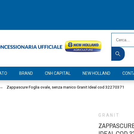
ATO
BRAND
CNH CAPITAL
NEW HOLLAND
CONT
Zappascure Foglia ovale, senza manico Granit Ideal cod 32270371
GRANIT
ZAPPASCURE
IDEAL COD 3