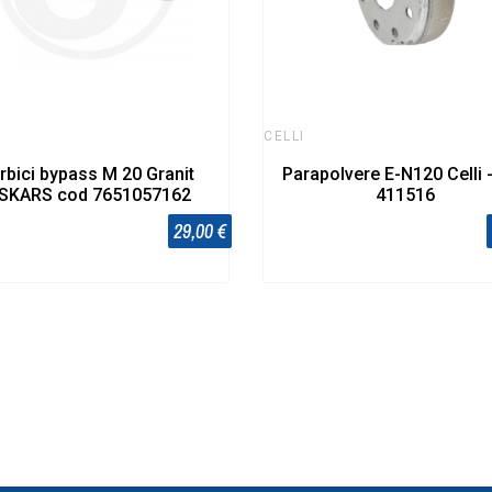
T
CELLI
rbici bypass M 20 Granit
Parapolvere E-N120 Celli 
ISKARS cod 7651057162
411516
29,00 €