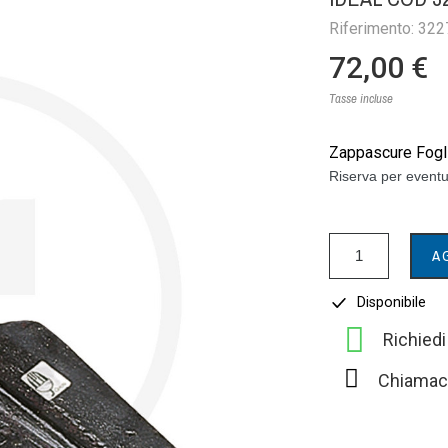
Riferimento: 32
72,00 €
Tasse incluse
Zappascure Fogli
Riserva per eventu
A
Disponibile
Richied
Chiamac