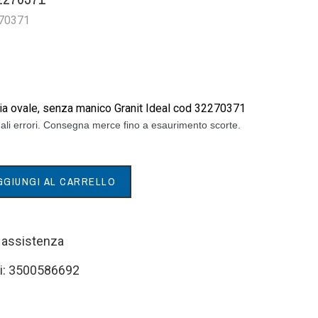
270371
a ovale, senza manico Granit Ideal cod 32270371
ali errori. Consegna merce fino a esaurimento scorte.
GGIUNGI AL CARRELLO
i assistenza
i: 3500586692