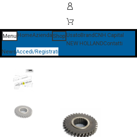
Home
Azienda
Usato
Brand
CNH Capital
Menu
Shop
NEW HOLLAND
Contatti
News
Accedi/Registrati