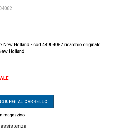
904082
re New Holland - cod 44904082 ricambio originale
 New Holland
IALE
GGIUNGI AL CARRELLO
 in magazzino
i assistenza