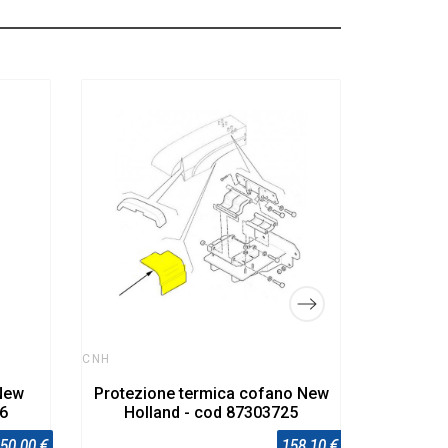
CNH
Parafa
CNH
 New
Protezione termica cofano New
36
Holland - cod 87303725
50,00 €
158,10 €