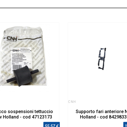
CNH
cco sospensioni tettuccio
Supporto fari anteriore
 Holland - cod 47123173
Holland - cod 842983
55,57 €
1