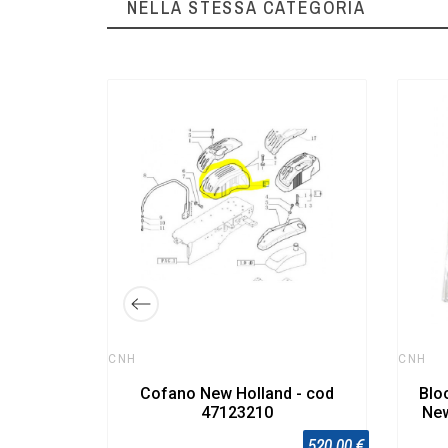
NELLA STESSA CATEGORIA
 - cod
33,00 €
CNH
CNH
Cofano New Holland - cod
Blo
47123210
New
520,00 €