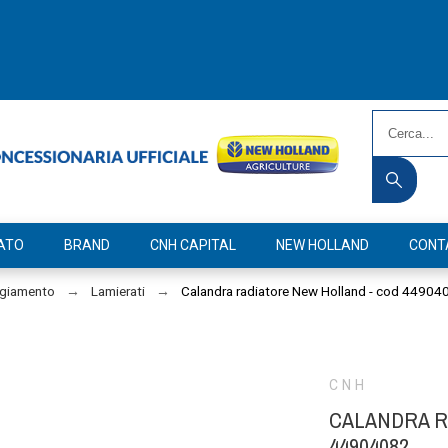
ATO
BRAND
CNH CAPITAL
NEW HOLLAND
CONT
ggiamento
Lamierati
Calandra radiatore New Holland - cod 44904
CNH
CALANDRA R
44904082