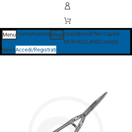
Home
Azienda
Usato
Brand
CNH Capital
Menu
Shop
NEW HOLLAND
Contatti
News
Accedi/Registrati