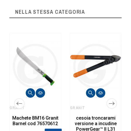
NELLA STESSA CATEGORIA
GRANIT
GRANIT
Machete BM16 Granit
cesoia troncarami
Barnel cod 76570612
versione a incudine
PowerGear™ II L31