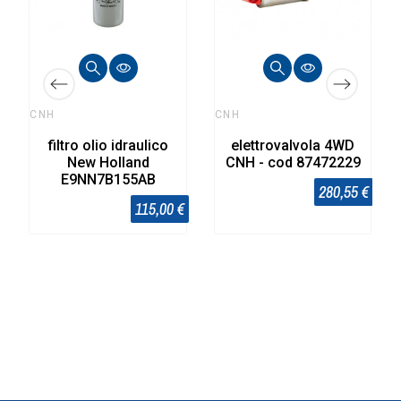
CNH
CNH
filtro olio idraulico
elettrovalvola 4WD
New Holland
CNH - cod 87472229
E9NN7B155AB
280,55 €
115,00 €