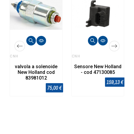
CNH
CNH
valvola a solenoide
Sensore New Holland
New Holland cod
- cod 47130085
83981012
159,13 €
75,00 €