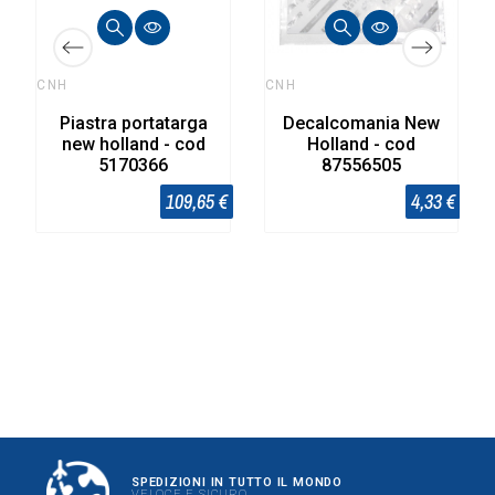
CNH
CNH
Piastra portatarga
Decalcomania New
new holland - cod
Holland - cod
5170366
87556505
109,65 €
4,33 €
SPEDIZIONI IN TUTTO IL MONDO
VELOCE E SICURO