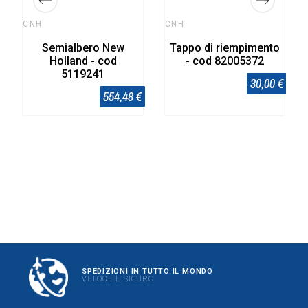
CNH
CNH
Semialbero New
Tappo di riempimento
Holland - cod
- cod 82005372
5119241
30,00 €
554,48 €
SPEDIZIONI IN TUTTO IL MONDO
VELOCE E SICURO