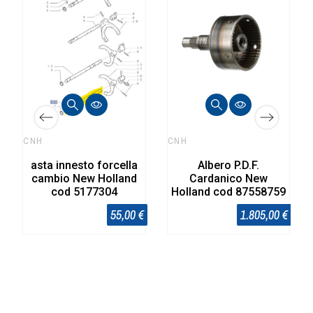
CNH
CNH
asta innesto forcella
Albero P.D.F.
cambio New Holland
Cardanico New
cod 5177304
Holland cod 87558759
55,00 €
1.805,00 €