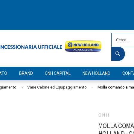
ATO
BRAND
CNH CAPITAL
NEW HOLLAND
CONT
ggiamento
Varie Cabine ed Equipaggiamento
Molla comando a ma
CNH
MOLLA COM
HOLLAND -C