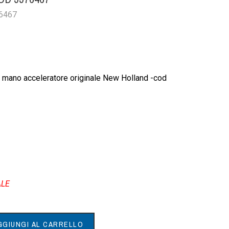
76467
 mano acceleratore originale New Holland -cod
ALE
GGIUNGI AL CARRELLO