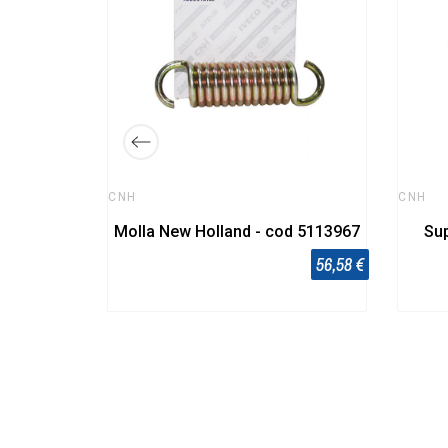
106350
11,51 €
CNH
CNH
Molla New Holland - cod 5113967
Sup
56,58 €