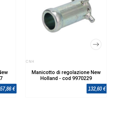
Holl
CNH
 New
Manicotto di regolazione New
47
Holland - cod 9970229
57,86 €
132,60 €