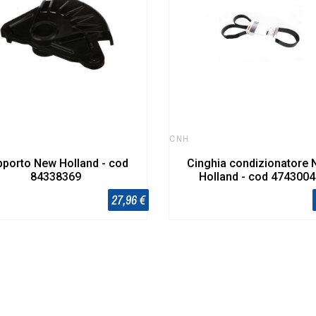
CNH
porto New Holland - cod
Cinghia condizionatore
84338369
Holland - cod 474300
27,96 €