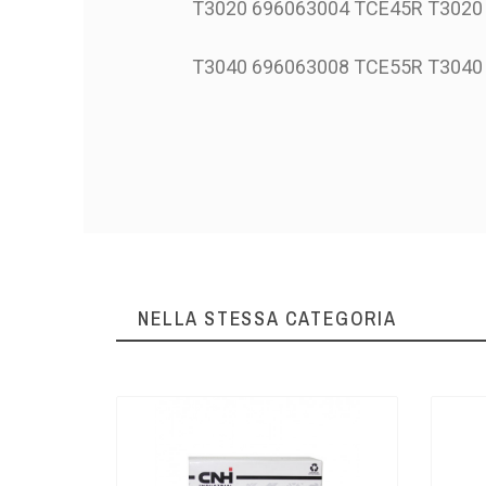
T3020 696063004 TCE45R T302
T3040 696063008 TCE55R T304
NELLA STESSA CATEGORIA
 tenuta