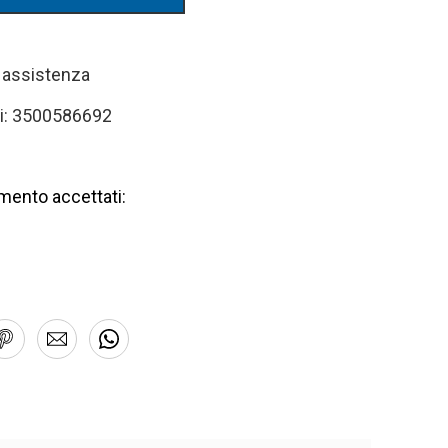
i assistenza
i: 3500586692
mento accettati: