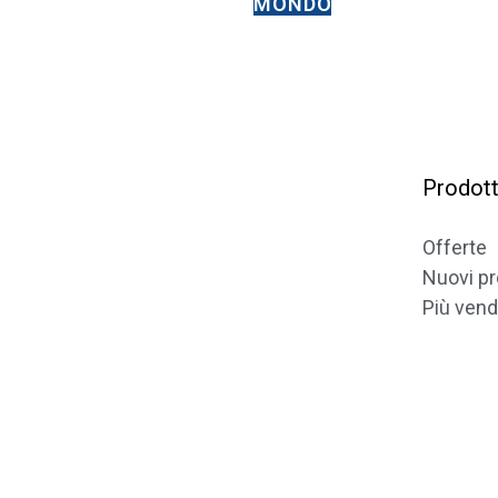
MONDO
VELOCE E
SICURO
Prodott
Offerte
Via del Cornito, 245 S. Cecilia di Eboli (SA) -
Nuovi pr
Italy
Più vend
Orari negozio:
Mattina 08:00 / 13:00 - Pomeriggio 14:30 / 18:30
Sabato 08:00 / 13:00