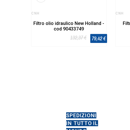
CNH
CNH
Filtro olio idraulico New Holland -
Fil
cod 90433749
132,37 €
79,42 €
SPEDIZIONI
IN TUTTO IL