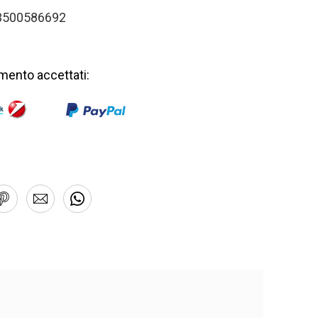
 3500586692
mento accettati: