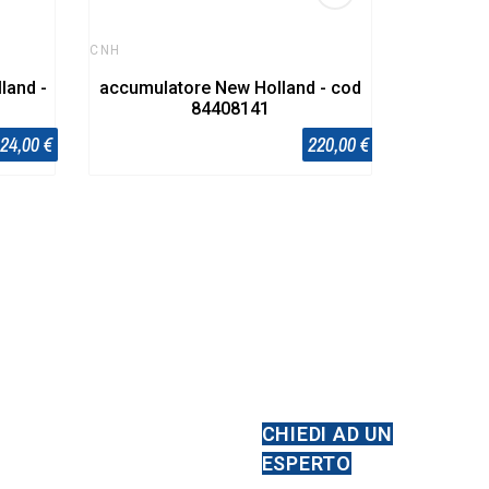
CNH
lland -
accumulatore New Holland - cod
84408141
24,00 €
220,00 €
CHIEDI AD UN
RNI
ESPERTO