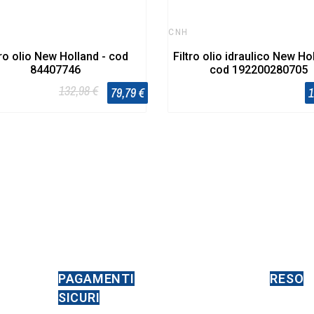
CNH
tro olio New Holland - cod
Filtro olio idraulico New Ho
84407746
cod 192200280705
132,98 €
79,79 €
1
PAGAMENTI
RESO
SICURI
14 GIO