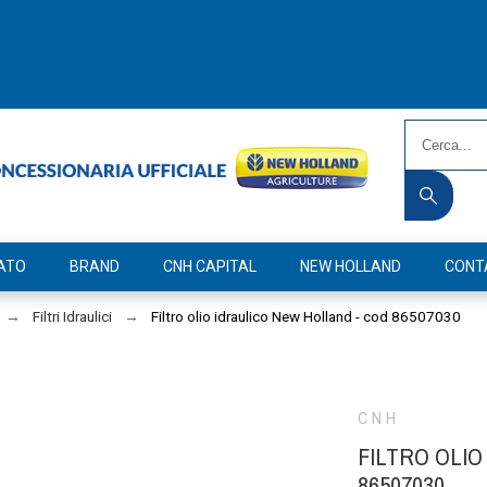
ATO
BRAND
CNH CAPITAL
NEW HOLLAND
CONT
Filtri Idraulici
Filtro olio idraulico New Holland - cod 86507030
CNH
FILTRO OLIO
86507030