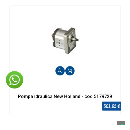
CNH
Pompa idraulica New Holland - cod 5179729
501,65 €