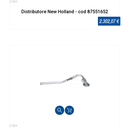
CNH
Distributore New Holland - cod 87551652
2.302,07 €
CNH