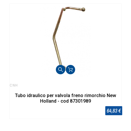
CNH
Tubo idraulico per valvola freno rimorchio New
Holland - cod 87301989
64,83 €