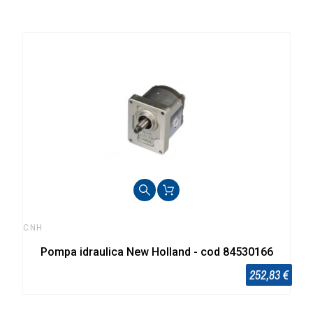
CNH
Pompa idraulica New Holland - cod 84530166
252,83 €