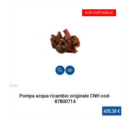
NON DISPONIBILE
CNH
Pompa acqua ricambio originale CNH cod-
87800714
426,36 €